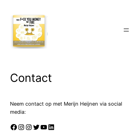
Ga
naar
de
inhoud
Contact
Neem contact op met Merijn Heijnen via social
media:
Facebook
Instagram
Instagram
Twitter
YouTube
LinkedIn