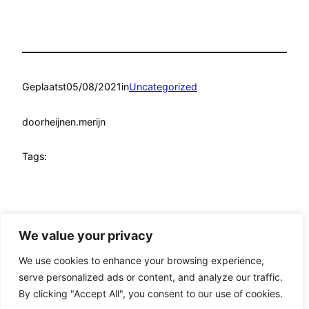
Geplaatst
05/08/2021
in
Uncategorized
door
heijnen.merijn
Tags:
We value your privacy
van F*ck You Money tot FIRE
We use cookies to enhance your browsing experience,
serve personalized ads or content, and analyze our traffic.
FYMFIRE.com & van F*ck You Money tot FIRE ©
By clicking "Accept All", you consent to our use of cookies.